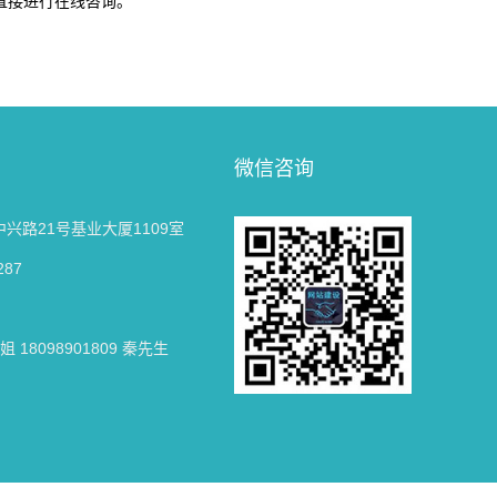
直接进行在线咨询。
微信咨询
兴路21号基业大厦1109室
287
小姐 18098901809 秦先生